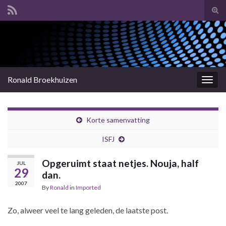
Tog
sear
Search for:
for
Ronald Broekhuizen
Togg
navig
Korte samenvatting
ISFJ
Opgeruimt staat netjes. Nouja, half
JUL
29
dan.
2007
By
Ronald
in
Imported
Zo, alweer veel te lang geleden, de laatste post.