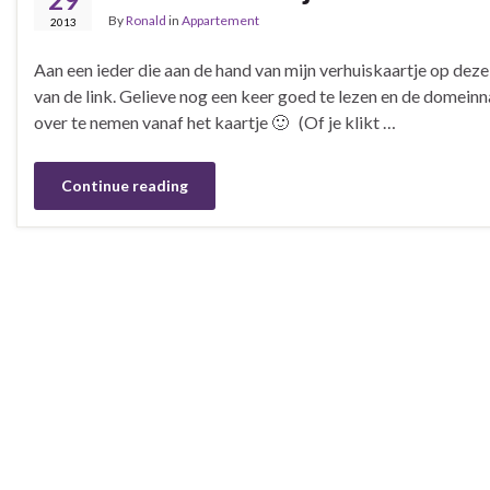
By
Ronald
in
Appartement
2013
Aan een ieder die aan de hand van mijn verhuiskaartje op deze
van de link. Gelieve nog een keer goed te lezen en de domein
over te nemen vanaf het kaartje 🙂 (Of je klikt …
Continue reading