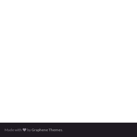
Made with
by
Graphene Themes
.