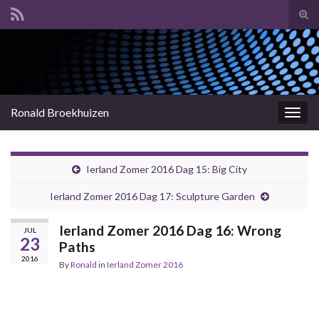
Tog
sear
Search for:
for
Ronald Broekhuizen
Togg
navig
Ierland Zomer 2016 Dag 15: Big City
Ierland Zomer 2016 Dag 17: Sculpture Garden
Ierland Zomer 2016 Dag 16: Wrong
JUL
23
Paths
2016
By
Ronald
in
Ierland Zomer 2016