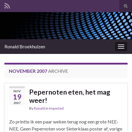
Tog
sear
Search for:
for
Ronald Broekhuizen
Togg
navig
NOVEMBER 2007
ARCHIVE
Pepernoten eten, het mag
NOV
19
weer!
2007
By
Ronald
in
Imported
Zo printte ik een paar weken terug nog een grote NEE-
NEE, Geen Pepernoten voor Sinterklaas poster af, vorige