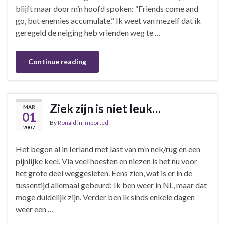
blijft maar door m’n hoofd spoken: “Friends come and
go, but enemies accumulate.” Ik weet van mezelf dat ik
geregeld de neiging heb vrienden weg te …
Continue reading
Ziek zijn is niet leuk…
MAR
01
By
Ronald
in
Imported
2007
Het begon al in Ierland met last van m’n nek/rug en een
pijnlijke keel. Via veel hoesten en niezen is het nu voor
het grote deel weggesleten. Eens zien, wat is er in de
tussentijd allemaal gebeurd: Ik ben weer in NL, maar dat
moge duidelijk zijn. Verder ben ik sinds enkele dagen
weer een …