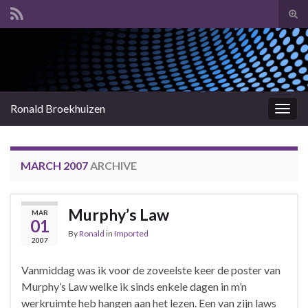
Tog
sear
Search for:
for
Ronald Broekhuizen
Togg
navig
MARCH 2007
ARCHIVE
Murphy’s Law
MAR
01
By
Ronald
in
Imported
2007
Vanmiddag was ik voor de zoveelste keer de poster van
Murphy’s Law welke ik sinds enkele dagen in m’n
werkruimte heb hangen aan het lezen. Een van zijn laws