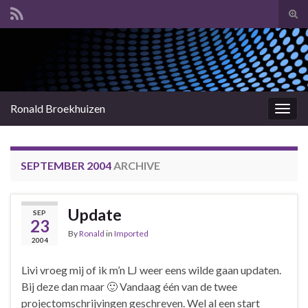
Tog
sear
Search for:
for
Ronald Broekhuizen
Togg
navig
SEPTEMBER 2004
ARCHIVE
Update
SEP
23
By
Ronald
in
Imported
2004
Livi vroeg mij of ik m’n LJ weer eens wilde gaan updaten.
Bij deze dan maar 🙂 Vandaag één van de twee
projectomschrijvingen geschreven. Wel al een start