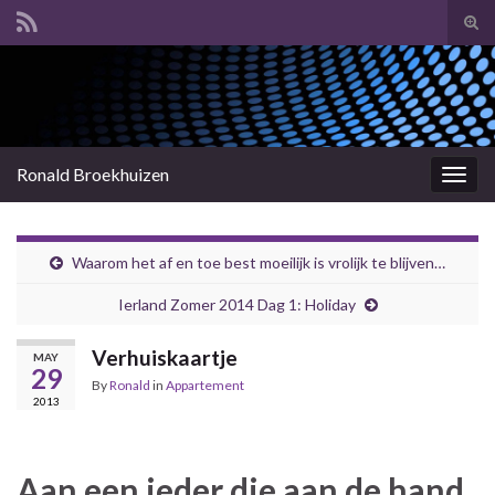
Tog
sear
Search for:
for
Ronald Broekhuizen
Togg
navig
Waarom het af en toe best moeilijk is vrolijk te blijven…
Ierland Zomer 2014 Dag 1: Holiday
Verhuiskaartje
MAY
29
By
Ronald
in
Appartement
2013
Aan een ieder die aan de hand