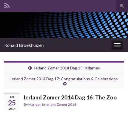
Tog
sear
Search for:
for
Ronald Broekhuizen
Togg
navig
Ierland Zomer 2014 Dag 15: Killarney
Ierland Zomer 2014 Dag 17: Congratulations & Celebrations
Ierland Zomer 2014 Dag 16: The Zoo
JUL
25
By
Marleen
in
Ierland Zomer 2014
2014