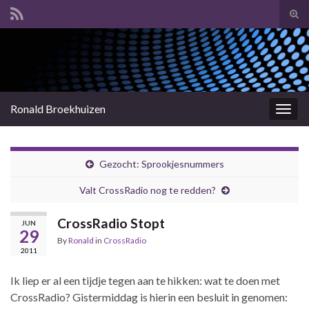
Tog
sear
Search for:
for
Ronald Broekhuizen
Togg
navig
Gezocht: Sprookjesnummers
Valt CrossRadio nog te redden?
CrossRadio Stopt
JUN
29
By
Ronald
in
CrossRadio
2011
Ik liep er al een tijdje tegen aan te hikken: wat te doen met
CrossRadio? Gistermiddag is hierin een besluit in genomen: