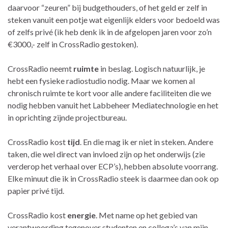
daarvoor “zeuren” bij budgethouders, of het geld er zelf in
steken vanuit een potje wat eigenlijk elders voor bedoeld was
of zelfs privé (ik heb denk ik in de afgelopen jaren voor zo’n
€3000,- zelf in CrossRadio gestoken).
CrossRadio neemt
ruimte
in beslag. Logisch natuurlijk, je
hebt een fysieke radiostudio nodig. Maar we komen al
chronisch ruimte te kort voor alle andere faciliteiten die we
nodig hebben vanuit het Labbeheer Mediatechnologie en het
in oprichting zijnde projectbureau.
CrossRadio kost
tijd
. En die mag ik er niet in steken. Andere
taken, die wel direct van invloed zijn op het onderwijs (zie
verderop het verhaal over ECP’s), hebben absolute voorrang.
Elke minuut die ik in CrossRadio steek is daarmee dan ook op
papier privé tijd.
CrossRadio kost
energie
. Met name op het gebied van
verantwoording tegenover studenten en collega’s van mijn