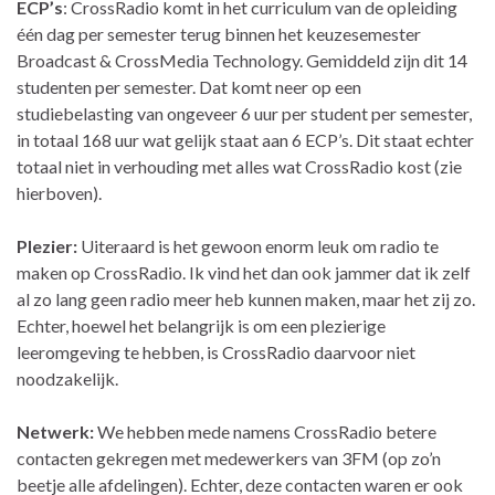
ECP’s
: CrossRadio komt in het curriculum van de opleiding
één dag per semester terug binnen het keuzesemester
Broadcast & CrossMedia Technology. Gemiddeld zijn dit 14
studenten per semester. Dat komt neer op een
studiebelasting van ongeveer 6 uur per student per semester,
in totaal 168 uur wat gelijk staat aan 6 ECP’s. Dit staat echter
totaal niet in verhouding met alles wat CrossRadio kost (zie
hierboven).
Plezier:
Uiteraard is het gewoon enorm leuk om radio te
maken op CrossRadio. Ik vind het dan ook jammer dat ik zelf
al zo lang geen radio meer heb kunnen maken, maar het zij zo.
Echter, hoewel het belangrijk is om een plezierige
leeromgeving te hebben, is CrossRadio daarvoor niet
noodzakelijk.
Netwerk:
We hebben mede namens CrossRadio betere
contacten gekregen met medewerkers van 3FM (op zo’n
beetje alle afdelingen). Echter, deze contacten waren er ook