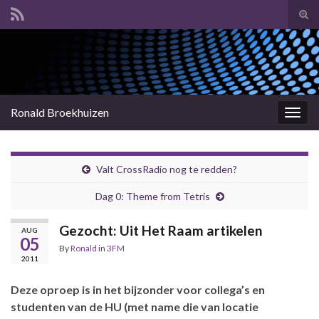
Tog
sear
Search for:
for
Ronald Broekhuizen
Togg
navig
Valt CrossRadio nog te redden?
Dag 0: Theme from Tetris
Gezocht: Uit Het Raam artikelen
AUG
05
By
Ronald
in
3FM
2011
Deze oproep is in het bijzonder voor collega’s en
studenten van de HU (met name die van locatie